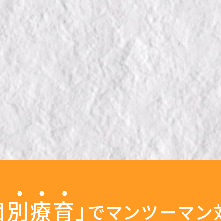
個別療育
」
でマンツーマン