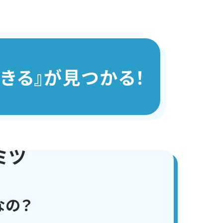
で
き
る
』が見つかる！
ミツ
なの？