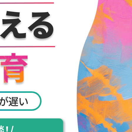
える
が遅い
！/