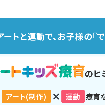
アートと運動で、お子様の『
のヒ
ぜ
アート(制作)
運動
療育